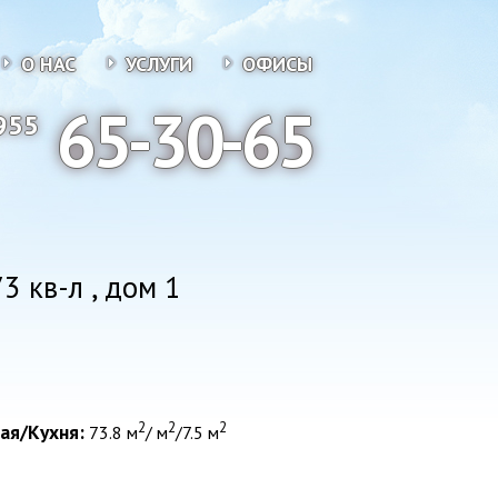
О НАС
УСЛУГИ
ОФИСЫ
65-30-65
955
3 кв-л , дом 1
2
2
2
ая/Кухня:
73.8 м
/ м
/7.5 м