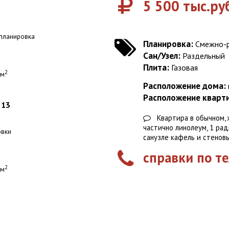
5 500
тыс.ру
6
планировка
Планировка:
Cмежно-р
Сан/Узел:
Раздельный
Плита:
Газовая
2
 м
Расположение дома:
Расположение кварт
 13
Квартира в обычном, ж
частично линолеум, 1 рад
овки
санузле кафель и стеновы
справки по те
2
 м