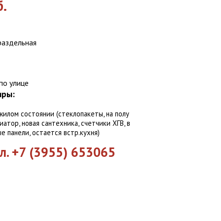
б.
аздельная
по улице
иры:
илом состоянии (стеклопакеты, на полу
иатор, новая сантехника, счетчики ХГВ, в
е панели, остается встр.кухня)
л. +7 (3955) 653065