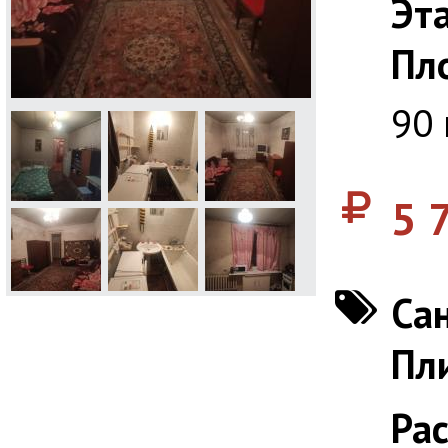
Эт
Пл
90
5 
Сан
Пл
Ра