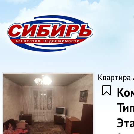
Квартира А
Ко
Ти
Эт