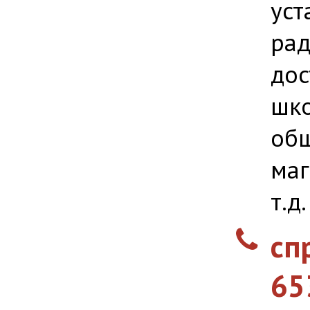
уст
рад
дос
шко
общ
маг
т.д.
сп
65