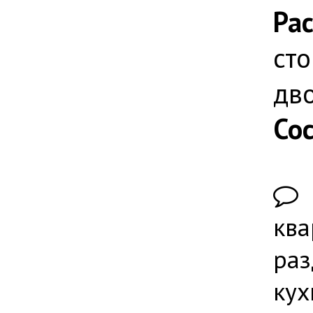
Ра
сто
дв
Со
П
ква
раз
кух